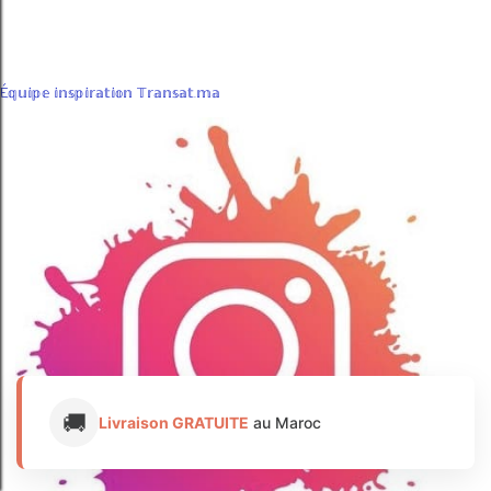
Transat Plage | Chilienne Maroc
É𝕢𝕦𝕚𝕡𝕖 𝕚𝕟𝕤𝕡𝕚𝕣𝕒𝕥𝕚𝕠𝕟 𝕋𝕣𝕒𝕟𝕤𝕒𝕥.𝕞𝕒
🚚
Livraison GRATUITE
au Maroc