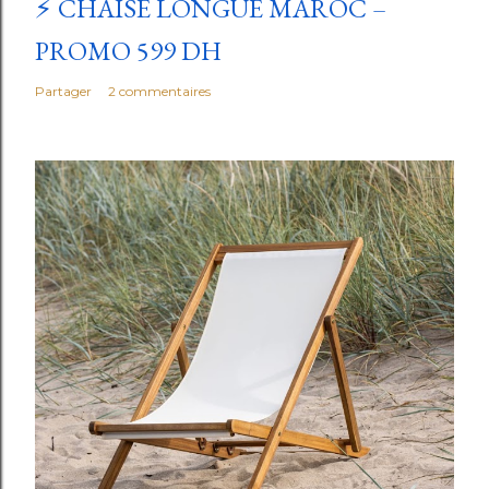
⚡ CHAISE LONGUE MAROC –
i
r
PROMO 599 DH
e
Partager
2 commentaires