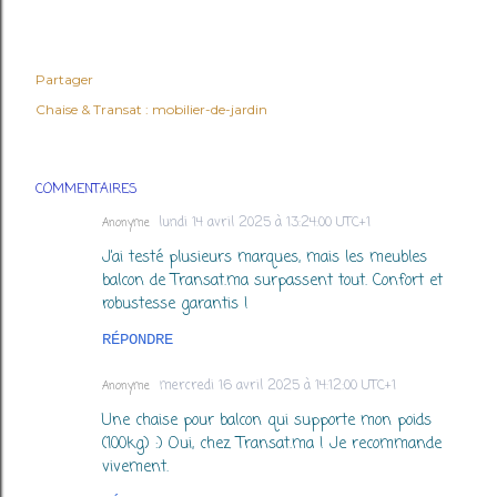
Partager
Chaise & Transat :
mobilier-de-jardin
COMMENTAIRES
lundi 14 avril 2025 à 13:24:00 UTC+1
Anonyme
J’ai testé plusieurs marques, mais les meubles
balcon de Transat.ma surpassent tout. Confort et
robustesse garantis !
RÉPONDRE
mercredi 16 avril 2025 à 14:12:00 UTC+1
Anonyme
Une chaise pour balcon qui supporte mon poids
(100kg) :) Oui, chez Transat.ma ! Je recommande
vivement.