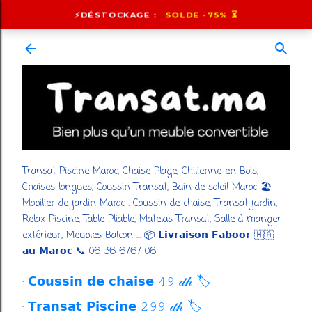
Accéder au contenu principal
⚡️DÉSTOCKAGE :
SOLDE -75% ⏳
Transat Piscine Maroc, Chaise Plage, Chilienne en Bois,
Chaises longues, Coussin Transat, Bain de soleil Maroc 🏖️
Mobilier de jardin Maroc : Coussin de chaise, Transat jardin,
Relax Piscine, Table Pliable, Matelas Transat, Salle à manger
extérieur, Meubles Balcon ... 📦 𝗟𝗶𝘃𝗿𝗮𝗶𝘀𝗼𝗻 𝗙𝗮𝗯𝗼𝗼𝗿 🇲🇦
𝗮𝘂 𝗠𝗮𝗿𝗼𝗰 📞 06 36 6767 06
𝗖𝗼𝘂𝘀𝘀𝗶𝗻 𝗱𝗲 𝗰𝗵𝗮𝗶𝘀𝗲 𝟺𝟿 𝒹𝒽 🏷️
𝗧𝗿𝗮𝗻𝘀𝗮𝘁 𝗣𝗶𝘀𝗰𝗶𝗻𝗲 𝟸𝟿𝟿 𝒹𝒽 🏷️