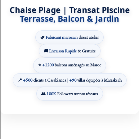
Chaise Plage | Transat Piscine
Terrasse, Balcon & Jardin
🌿
Fabricant marocain
direct atelier
🚚
Livraison Rapide
& Gratuite
⭐
+1200
balcons aménagés au Maroc
📍
+500
clients à Casablanca |
+90
villas équipées à Marrakech
👥
100K
Followers sur nos réseaux
Fourni par Blogger