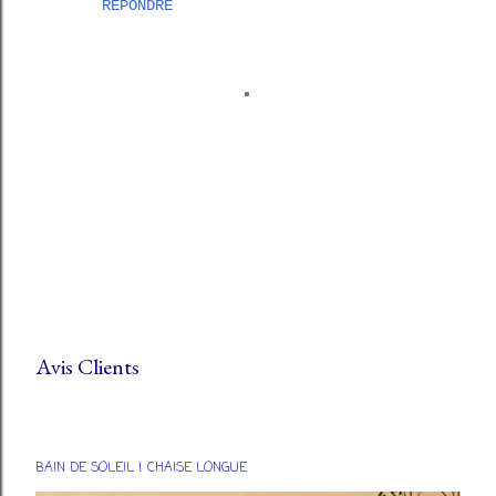
RÉPONDRE
Avis Clients
E
n
r
BAIN DE SOLEIL | CHAISE LONGUE
e