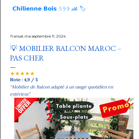
𝗖𝗵𝗶𝗹𝗶𝗲𝗻𝗻𝗲 𝗕𝗼𝗶𝘀 𝟻𝟿𝟿 𝒹𝒽 🏷️
Transat.ma
septembre 11, 2024
💡 MOBILIER BALCON MAROC –
PAS CHER
★★★★★
Note : 4,9 / 5
“Mobilier de Balcon adapté à un usage quotidien en
extérieur.”