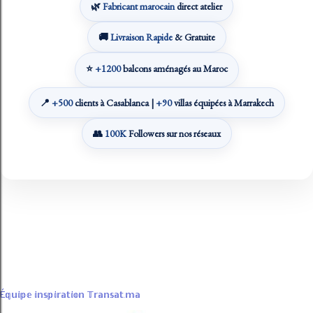
🌿
Fabricant marocain
direct atelier
🚚
Livraison Rapide
& Gratuite
⭐
+1200
balcons aménagés au Maroc
📍
+500
clients à Casablanca |
+90
villas équipées à Marrakech
👥
100K
Followers sur nos réseaux
Fourni par Blogger
Transat Plage | Chilienne Maroc
É𝕢𝕦𝕚𝕡𝕖 𝕚𝕟𝕤𝕡𝕚𝕣𝕒𝕥𝕚𝕠𝕟 𝕋𝕣𝕒𝕟𝕤𝕒𝕥.𝕞𝕒