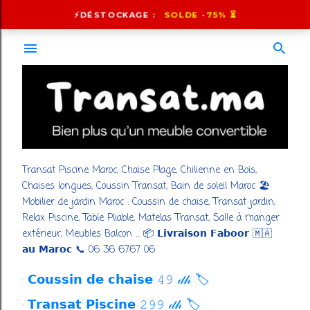
Accéder au contenu principal
⚡️DÉSTOCKAGE :
SOLDE -75% ⏳
Transat Piscine Maroc, Chaise Plage, Chilienne en Bois,
Chaises longues, Coussin Transat, Bain de soleil Maroc 🏖️
Mobilier de jardin Maroc : Coussin de chaise, Transat jardin,
Relax Piscine, Table Pliable, Matelas Transat, Salle à manger
extérieur, Meubles Balcon ... 📦 𝗟𝗶𝘃𝗿𝗮𝗶𝘀𝗼𝗻 𝗙𝗮𝗯𝗼𝗼𝗿 🇲🇦
𝗮𝘂 𝗠𝗮𝗿𝗼𝗰 📞 06 36 6767 06
𝗖𝗼𝘂𝘀𝘀𝗶𝗻 𝗱𝗲 𝗰𝗵𝗮𝗶𝘀𝗲 𝟺𝟿 𝒹𝒽 🏷️
𝗧𝗿𝗮𝗻𝘀𝗮𝘁 𝗣𝗶𝘀𝗰𝗶𝗻𝗲 𝟸𝟿𝟿 𝒹𝒽 🏷️