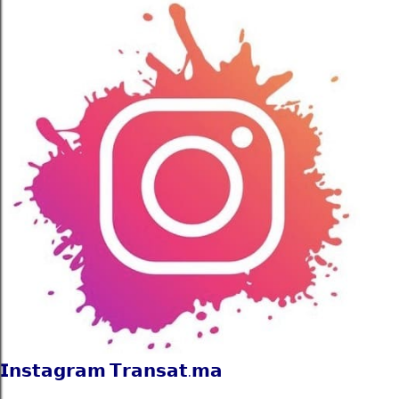
𝗜𝗻𝘀𝘁𝗮𝗴𝗿𝗮𝗺 𝗧𝗿𝗮𝗻𝘀𝗮𝘁.𝗺𝗮